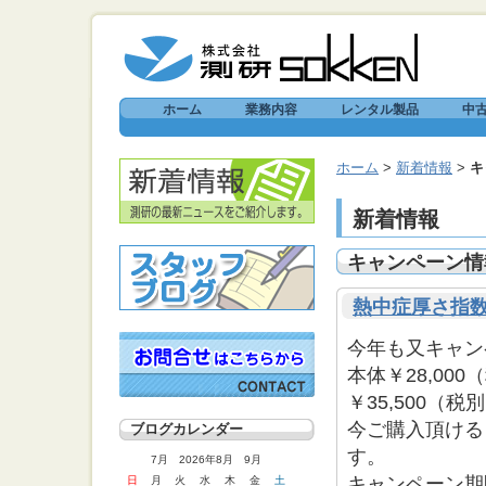
ホーム
業務内容
レンタル製品
中
ホーム
>
新着情報
>
キ
新着情報
キャンペーン情
熱中症厚さ指
今年も又キャン
本体￥28,00
￥35,500（
今ご購入頂ける
ブログカレンダー
す。
7月 2026年8月 9月
キャンペーン期
日
月
火
水
木
金
土