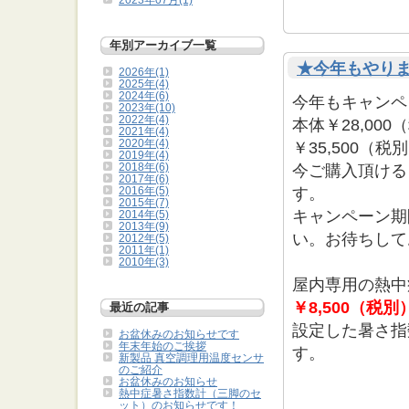
2023年07月(1)
年別アーカイブ一覧
★今年もやりま
2026年(1)
2025年(4)
2024年(6)
今年もキャンペ
2023年(10)
2022年(4)
本体￥28,00
2021年(4)
2020年(4)
￥35,500（
2019年(4)
2018年(6)
今ご購入頂ける
2017年(6)
す。
2016年(5)
2015年(7)
キャンペーン期
2014年(5)
2013年(9)
い。お待ちして
2012年(5)
2011年(1)
2010年(3)
屋内専用の熱中
￥8,500（税別
最近の記事
設定した暑さ指
お盆休みのお知らせです
年末年始のご挨拶
す。
新製品 真空調理用温度センサ
のご紹介
お盆休みのお知らせ
熱中症暑さ指数計（三脚のセ
ット）のお知らせです！