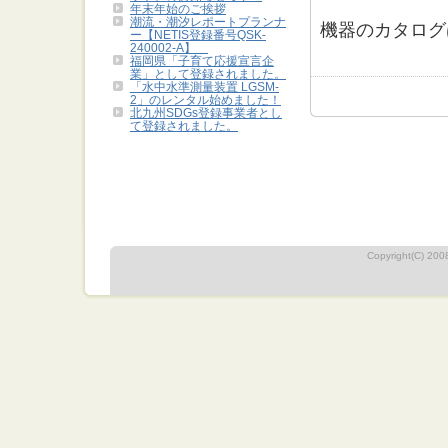
年末年始のご挨拶
潮流・潮汐レポートプランナ
機器のカタロ
ー【NETIS登録番号QSK-
240002-A】
福岡県「子育て応援宣言企
業」として登録されました。
「水中水準測量装置 LGSM-
2」のレンタル始めました！
北九州SDGs登録事業者とし
て登録されました。
Copyright(C) 2008