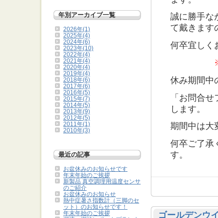
年別アーカイブ一覧
誠に勝手な
て戴きます
2026年(1)
2025年(4)
2024年(6)
何卒宜しく
2023年(10)
2022年(4)
※ 8月
2021年(4)
2020年(4)
2019年(4)
休み期間中
2018年(6)
2017年(6)
2016年(5)
「お問合せ
2015年(7)
2014年(5)
します。
2013年(9)
2012年(5)
2011年(1)
期間中は大
2010年(3)
何卒ご了承
す。
最近の記事
お盆休みのお知らせです
年末年始のご挨拶
新製品 真空調理用温度センサ
のご紹介
お盆休みのお知らせ
熱中症暑さ指数計（三脚のセ
ット）のお知らせです！
年末年始のご挨拶
ゴールデンウ