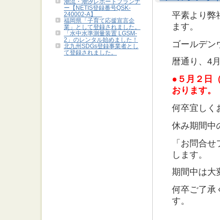
潮流・潮汐レポートプランナ
ー【NETIS登録番号QSK-
平素より弊
240002-A】
福岡県「子育て応援宣言企
ます。
業」として登録されました。
「水中水準測量装置 LGSM-
2」のレンタル始めました！
ゴールデン
北九州SDGs登録事業者とし
て登録されました。
暦通り、
4
●５
月２日
おります。
何卒宜しく
休み期間中
「お問合せ
します。
期間中は大
何卒ご了承
す。