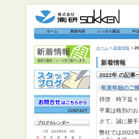
ホーム
業務内容
レンタル製品
中
ホーム
>
新着情報
>
2
新着情報
2022年 の記事
年末年始のご
拝啓 時下益々
平素は格別のお
さて、誠に勝手
ブログカレンダー
弊社では2022
年
7月 2022年8月 9月
日
月
火
水
木
金
土